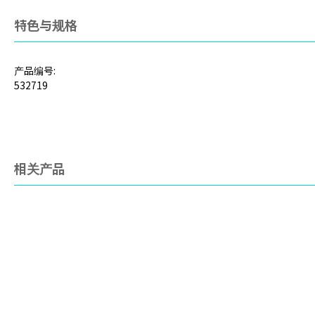
特色与规格
产品编号:
532719
相关产品
Ezpz
Nuby
日
限量版 Sesame Street 造型餐
火箭吸盘碗
Mi
碟台垫