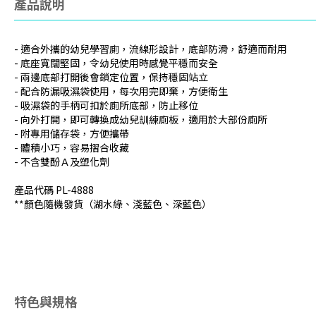
產品說明
- 適合外攜的幼兒學習廁，流線形設計，底部防滑，舒適而耐用
- 底座寬闊堅固，令幼兒使用時感覺平穩而安全
- 兩邊底部打開後會鎖定位置，保持穩固站立
- 配合防漏吸濕袋使用，每次用完即棄，方便衛生
- 吸濕袋的手柄可扣於廁所底部，防止移位
- 向外打開，即可轉換成幼兒訓練廁板，適用於大部份廁所
- 附專用儲存袋，方便攜帶
- 體積小巧，容易摺合收藏
- 不含雙酚Ａ及塑化劑
產品代碼 PL-4888
**顏色隨機發貨（湖水綠、淺藍色、深藍色）
特色與規格