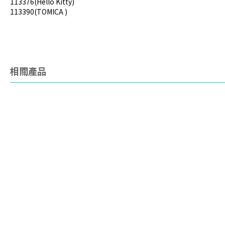
113376(Hello Kitty)
113390(TOMICA )
相關產品
日本
日本
日
Skater SNOOPY 鍋鏟
Eric Carle 兒童廚房剪刀
迪
板